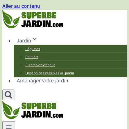
Aller au contenu
Jardin
Légumes
Fruitiers
Plantes d’extérieur
Gestion des nuisibles au jardin
Aménager votre jardin